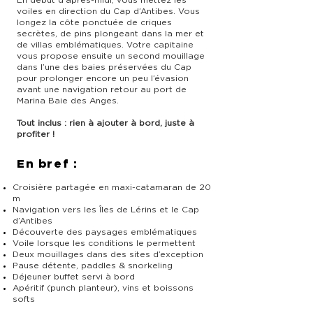
En début d’après-midi, vous mettez les
voiles en direction du Cap d’Antibes. Vous
longez la côte ponctuée de criques
secrètes, de pins plongeant dans la mer et
de villas emblématiques. Votre capitaine
vous propose ensuite un second mouillage
dans l’une des baies préservées du Cap
pour prolonger encore un peu l’évasion
avant une navigation retour au port de
Marina Baie des Anges.
Tout inclus : rien à ajouter à bord, juste à
profiter !
En bref :
Croisière partagée en maxi-catamaran de 20
m
Navigation vers les Îles de Lérins et le Cap
d’Antibes
Découverte des paysages emblématiques
Voile lorsque les conditions le permettent
Deux mouillages dans des sites d’exception
Pause détente, paddles & snorkeling
Déjeuner buffet servi à bord
Apéritif (punch planteur), vins et boissons
softs