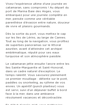
Vivez l'expérience ultime d'une journée en
catamaran, sans compromis ! Au départ du
port de Marina Baie des Anges, vous
embarquez pour une journée complète en
mer, pensée comme une véritable
parenthèse d’évasion entre nature, douceur
de vivre et plaisirs gourmands.
Dès la sortie du port, vous mettez le cap
sur les îles de Lérins, au large de Cannes.
Tout au long de la navigation, vous profitez
de superbes panoramas sur le littoral
azuréen, avant d’atteindre cet archipel
emblématique, réputé pour ses eaux
turquoise et son atmosphère paisible.
Le catamaran jette ensuite l’ancre entre les
îles Sainte-Marguerite et Saint-Honorat,
dans un cadre naturel d’exception. Le
temps ralentit. Vous savourez pleinement
ce premier mouillage : détente sur le pont,
paddles ou snorkeling, au rythme de vos
envies. Un apéritif (punch planteur) vous
est servi, suivi d’un déjeuner buffet à bord
face à la mer, dans une ambiance
résolument vacances et décontractée.