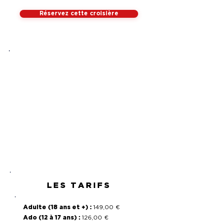
Réservez cette croisière
TOUT INCLUS
Rien
à ajouter à bord,
juste à profiter !
Voile
Equipage
Paddle
Mouillage
Boissons
Repas
LES TARIFS
Adulte (18 ans et +) :
149,00 €
Ado (12 à 17 ans) :
126,00 €