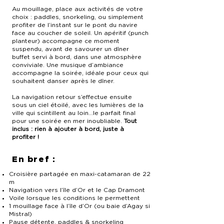
Au mouillage, place aux activités de votre
choix : paddles, snorkeling, ou simplement
profiter de l’instant sur le pont du navire
face au coucher de soleil. Un apéritif (punch
planteur) accompagne ce moment
suspendu, avant de savourer un dîner
buffet servi à bord, dans une atmosphère
conviviale. Une musique d’ambiance
accompagne la soirée, idéale pour ceux qui
souhaitent danser après le dîner.
La navigation retour s’effectue ensuite
sous un ciel étoilé, avec les lumières de la
ville qui scintillent au loin…le parfait final
pour une soirée en mer inoubliable.
Tout
inclus : rien à ajouter à bord, juste à
profiter !
En bref :
Croisière partagée en maxi-catamaran de 22
m
Navigation vers l’île d’Or et le Cap Dramont
Voile lorsque les conditions le permettent
1 mouillage face à l’île d’Or (ou baie d’Agay si
Mistral)
Pause détente, paddles & snorkeling