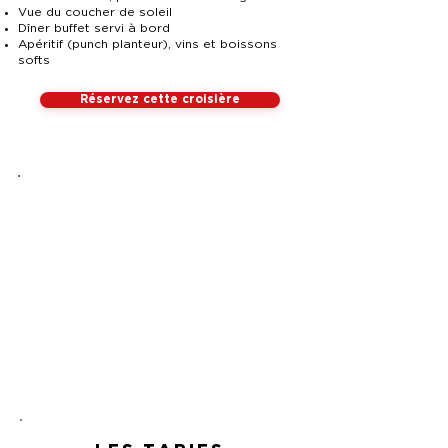
Vue du coucher de soleil
Dîner buffet servi à bord
Apéritif (punch planteur), vins et boissons
softs
Réservez cette croisière
TOUT INCLUS
Rien
à ajouter à bord,
juste à profiter !
Voile
Equipage
Paddle
Mouillage
Boissons
Repas