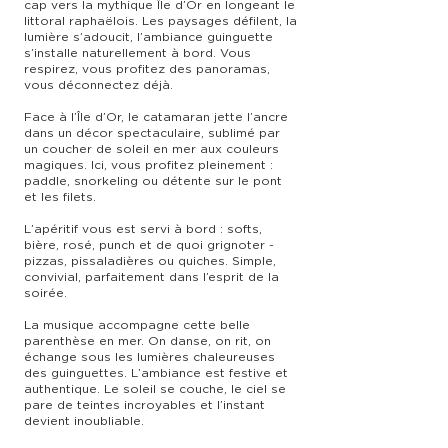
cap vers la mythique Île d’Or en longeant le
littoral raphaëlois. Les paysages défilent, la
lumière s’adoucit, l’ambiance guinguette
s’installe naturellement à bord. Vous
respirez, vous profitez des panoramas,
vous déconnectez déjà.
Face à l’Île d’Or, le catamaran jette l’ancre
dans un décor spectaculaire, sublimé par
un coucher de soleil en mer aux couleurs
magiques. Ici, vous profitez pleinement :
paddle, snorkeling ou détente sur le pont
et les filets.
L’apéritif vous est servi à bord : softs,
bière, rosé, punch et de quoi grignoter -
pizzas, pissaladières ou quiches. Simple,
convivial, parfaitement dans l’esprit de la
soirée.
La musique accompagne cette belle
parenthèse en mer. On danse, on rit, on
échange sous les lumières chaleureuses
des guinguettes. L’ambiance est festive et
authentique. Le soleil se couche, le ciel se
pare de teintes incroyables et l’instant
devient inoubliable.