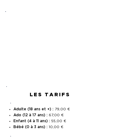
TOUT INCLUS
Rien
à ajouter à bord,
juste à profiter !
Voile
Equipage
Paddle
Mouillage
Apéritif
Grignotage
LES TARIFS
Adulte (18 ans et +) :
79,00 €
Ado (12 à 17 ans) :
67,00 €
Enfant (4 à 11 ans) :
55,00 €
Bébé (0 à 3 ans) :
10,00 €