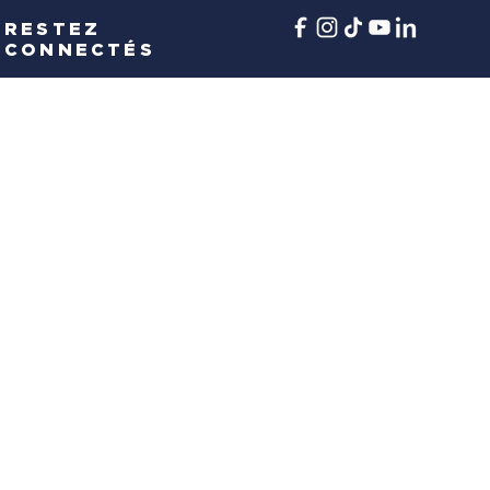
RESTEZ
CONNECTÉS
UVEAUTÉS
CROISIÈRES
CATAMARANS
P
MATINÉE DÉCOUV
Découvrez Marseille autrement, par la mer 