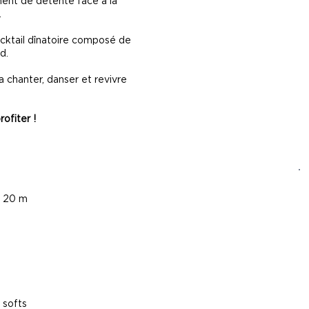
ent de détente face à la
.
cocktail dînatoire composé de
d.
a chanter, danser et revivre
rofiter !
e 20 m
t
 softs