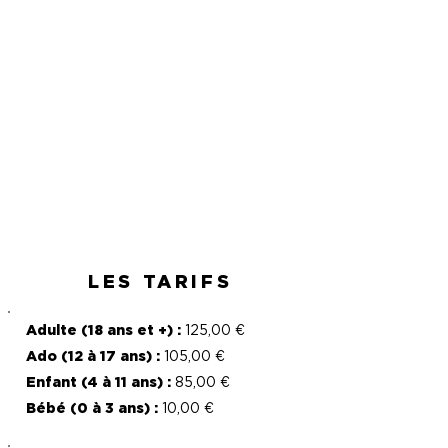
Boissons
Cocktail
DJ spécial
Ambiance
Années 80
festive
LES TARIFS
Adulte (18 ans et +) :
125,00 €
Ado (12 à 17 ans) :
105,00 €
Enfant (4 à 11 ans) :
85,00 €
Bébé (0 à 3 ans) :
10,00 €