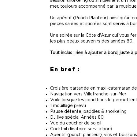
session snorkeling ou simplement un mom
mer, toujours accompagné par la musique
Un apéritif (Punch Planteur) ainsi qu'un 
pièces salées et sucrées sont servis à bor
Une soirée sur la Côte d'Azur qui vous fer
les plus beaux souvenirs des années 80.
Tout inclus : rien à ajouter à bord, juste à p
En bref :
Croisière partagée en maxi-catamaran d
Navigation vers Villefranche-sur-Mer
Voile lorsque les conditions le permetten
1 mouillage prévu
Pause détente, paddles & snorkeling
DJ live spécial Années 80
Vue du coucher de soleil
Cocktail dînatoire servi à bord
Apéritif (punch planteur), vins et boissons