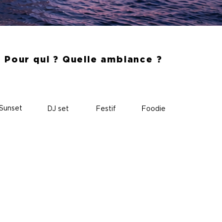
Pour qui ? Quelle ambiance ?
Sunset
DJ set
Festif
Foodie
TOUT INCLUS
Rien
à ajouter à bord,
juste à profiter !
Voile
Equipage
Paddle
Mouillage